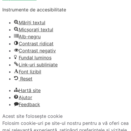
Instrumente de accesibilitate
Măriți textul
Micșorați textul
Alb-negru
Contrast ridicat
Contrast negativ
Fundal luminos
Link-uri subliniate
Font lizibil
Reset
Hartă site
Ajutor
Feedback
Acest site folosește cookie
Folosim cookie-uri pe site-ul nostru pentru a vă oferi cea
mai relevantă experiență, reținând preferințele și vizitele