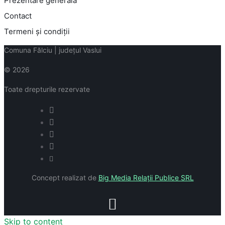
Prezentare generală
Contact
Termeni și condiții
Comuna Fălciu | județul Vaslui
© 2026
Toate drepturile rezervate
Concept realizat de
Big Media Relații Publice SRL
Skip to content