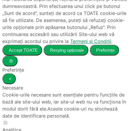
dumneavoastră. Prin efectuarea unui click pe butonul
„Sunt de acord”, sunteți de acord ca TOATE cookie-urile
să fie utilizate. De asemenea, puteți să refuzați cookie-
urile opționale prin apăsarea butonului „Refuz”. Prin
continuarea accesării sau utilizării Site-ului web vă
exprimați acordul cu privire la
Termeni și Condiții
.
Accept TOATE
Resping opționale
Preferințe
🍪
Preferințe
×
Necesare
Cookie-urile necesare sunt esențiale pentru funcțiile de
bază ale site-ului web, iar site-ul web nu va funcționa în
modul dorit fără ele.Aceste cookie-uri nu stochează
date de identificare personală.
Analitice