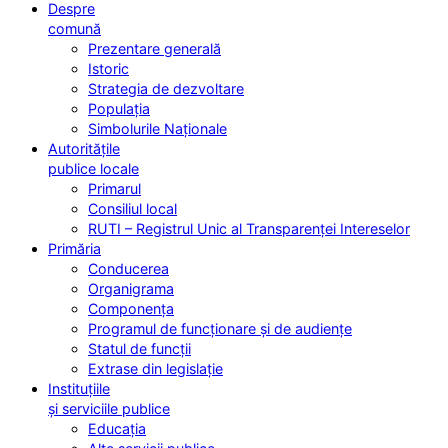
Despre
comună
Prezentare generală
Istoric
Strategia de dezvoltare
Populația
Simbolurile Naționale
Autoritățile
publice locale
Primarul
Consiliul local
RUTI – Registrul Unic al Transparenței Intereselor
Primăria
Conducerea
Organigrama
Componența
Programul de funcționare și de audiențe
Statul de funcții
Extrase din legislație
Instituțiile
și serviciile publice
Educația