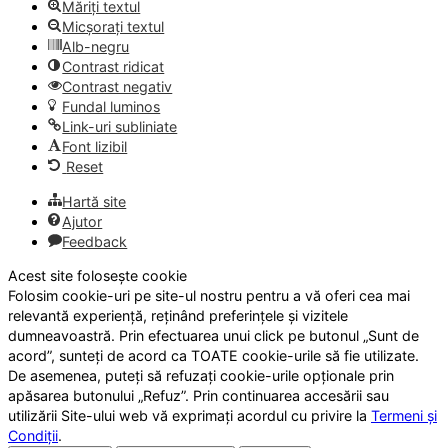
Măriți textul
Micșorați textul
Alb-negru
Contrast ridicat
Contrast negativ
Fundal luminos
Link-uri subliniate
Font lizibil
Reset
Hartă site
Ajutor
Feedback
Acest site folosește cookie
Folosim cookie-uri pe site-ul nostru pentru a vă oferi cea mai
relevantă experiență, reținând preferințele și vizitele
dumneavoastră. Prin efectuarea unui click pe butonul „Sunt de
acord”, sunteți de acord ca TOATE cookie-urile să fie utilizate.
De asemenea, puteți să refuzați cookie-urile opționale prin
apăsarea butonului „Refuz”. Prin continuarea accesării sau
utilizării Site-ului web vă exprimați acordul cu privire la
Termeni și
Condiții
.