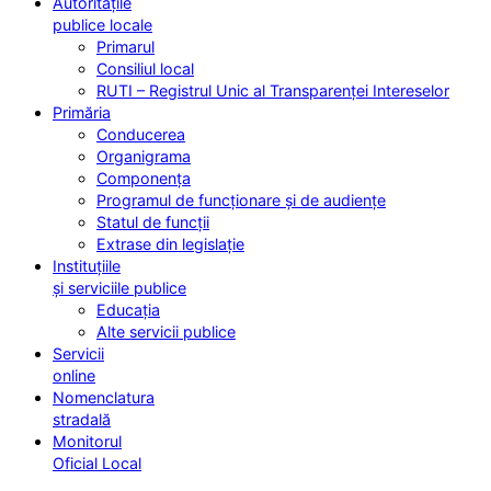
Autoritățile
publice locale
Primarul
Consiliul local
RUTI – Registrul Unic al Transparenței Intereselor
Primăria
Conducerea
Organigrama
Componența
Programul de funcționare și de audiențe
Statul de funcții
Extrase din legislație
Instituțiile
și serviciile publice
Educația
Alte servicii publice
Servicii
online
Nomenclatura
stradală
Monitorul
Oficial Local