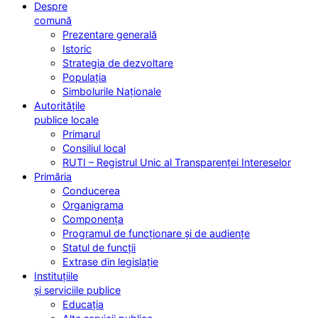
Despre
comună
Prezentare generală
Istoric
Strategia de dezvoltare
Populația
Simbolurile Naționale
Autoritățile
publice locale
Primarul
Consiliul local
RUTI – Registrul Unic al Transparenței Intereselor
Primăria
Conducerea
Organigrama
Componența
Programul de funcționare și de audiențe
Statul de funcții
Extrase din legislație
Instituțiile
și serviciile publice
Educația