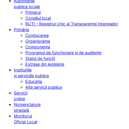
Autoritățile
publice locale
Primarul
Consiliul local
RUTI – Registrul Unic al Transparenței Intereselor
Primăria
Conducerea
Organigrama
Componența
Programul de funcționare și de audiențe
Statul de funcții
Extrase din legislație
Instituțiile
și serviciile publice
Educația
Alte servicii publice
Servicii
online
Nomenclatura
stradală
Monitorul
Oficial Local