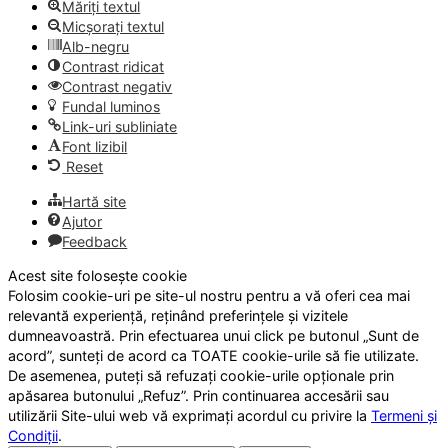
Măriți textul
Micșorați textul
Alb-negru
Contrast ridicat
Contrast negativ
Fundal luminos
Link-uri subliniate
Font lizibil
Reset
Hartă site
Ajutor
Feedback
Acest site folosește cookie
Folosim cookie-uri pe site-ul nostru pentru a vă oferi cea mai
relevantă experiență, reținând preferințele și vizitele
dumneavoastră. Prin efectuarea unui click pe butonul „Sunt de
acord”, sunteți de acord ca TOATE cookie-urile să fie utilizate.
De asemenea, puteți să refuzați cookie-urile opționale prin
apăsarea butonului „Refuz”. Prin continuarea accesării sau
utilizării Site-ului web vă exprimați acordul cu privire la
Termeni și
Condiții
.