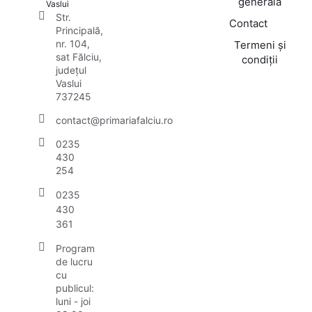
generală
Vaslui
Str.
Contact
Principală,
nr. 104,
Termeni și
sat Fălciu,
condiții
județul
Vaslui
737245
contact@primariafalciu.ro
0235
430
254
0235
430
361
Program
de lucru
cu
publicul:
luni - joi