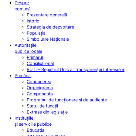
Despre
comună
Prezentare generală
Istoric
Strategia de dezvoltare
Populația
Simbolurile Naționale
Autoritățile
publice locale
Primarul
Consiliul local
RUTI – Registrul Unic al Transparenței Intereselor
Primăria
Conducerea
Organigrama
Componența
Programul de funcționare și de audiențe
Statul de funcții
Extrase din legislație
Instituțiile
și serviciile publice
Educația