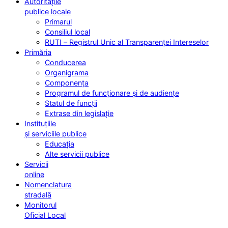
Autoritățile
publice locale
Primarul
Consiliul local
RUTI – Registrul Unic al Transparenței Intereselor
Primăria
Conducerea
Organigrama
Componența
Programul de funcționare și de audiențe
Statul de funcții
Extrase din legislație
Instituțiile
și serviciile publice
Educația
Alte servicii publice
Servicii
online
Nomenclatura
stradală
Monitorul
Oficial Local