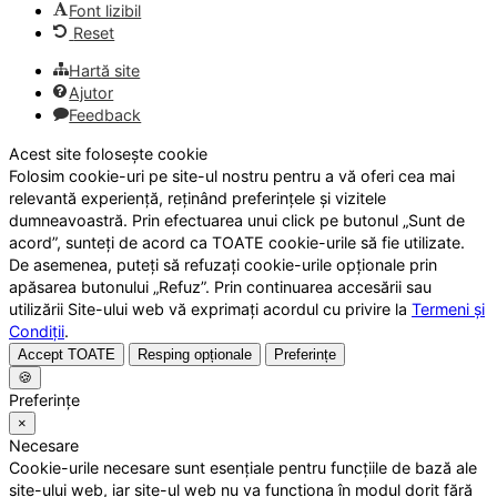
Font lizibil
Reset
Hartă site
Ajutor
Feedback
Acest site folosește cookie
Folosim cookie-uri pe site-ul nostru pentru a vă oferi cea mai
relevantă experiență, reținând preferințele și vizitele
dumneavoastră. Prin efectuarea unui click pe butonul „Sunt de
acord”, sunteți de acord ca TOATE cookie-urile să fie utilizate.
De asemenea, puteți să refuzați cookie-urile opționale prin
apăsarea butonului „Refuz”. Prin continuarea accesării sau
utilizării Site-ului web vă exprimați acordul cu privire la
Termeni și
Condiții
.
Accept TOATE
Resping opționale
Preferințe
🍪
Preferințe
×
Necesare
Cookie-urile necesare sunt esențiale pentru funcțiile de bază ale
site-ului web, iar site-ul web nu va funcționa în modul dorit fără