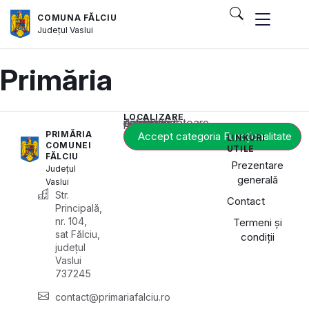
COMUNA FĂLCIU
Județul
Vaslui
Primăria
LOCALIZARE
Acest conținut este blocat până când acceptați categoria corespunzătoare de cookie-uri.
PRIMĂRIA
Accept categoria Funcționalitate
LINKURI
COMUNEI
UTILE
FĂLCIU
Prezentare
Județul
generală
Vaslui
Str.
Contact
Principală,
nr. 104,
Termeni și
sat Fălciu,
condiții
județul
Vaslui
737245
contact@primariafalciu.ro