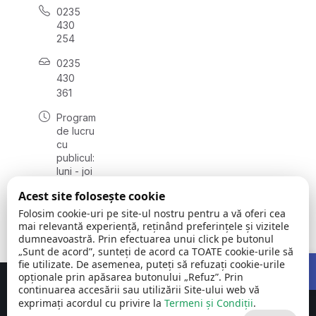
0235
430
254
0235
430
361
Program
de lucru
cu
publicul:
luni - joi
08:00 -
Acest site folosește cookie
17:00,
vineri
Folosim cookie-uri pe site-ul nostru pentru a vă oferi cea
08:00 -
mai relevantă experiență, reținând preferințele și vizitele
dumneavoastră. Prin efectuarea unui click pe butonul
16:00
„Sunt de acord”, sunteți de acord ca TOATE cookie-urile să
Open 
fie utilizate. De asemenea, puteți să refuzați cookie-urile
opționale prin apăsarea butonului „Refuz”. Prin
Concept realizat de
Big Media Relații Publice SRL
continuarea accesării sau utilizării Site-ului web vă
exprimați acordul cu privire la
Termeni și Condiții
.
Comuna Fălciu | județul
©
Toate drepturile