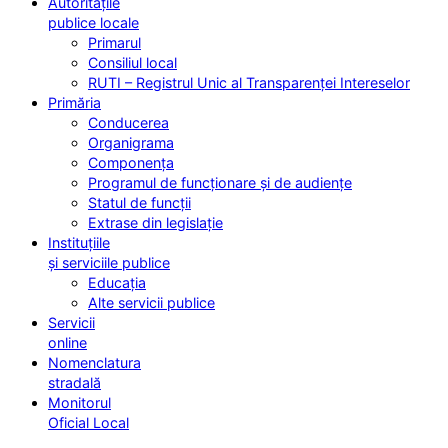
Autoritățile
publice locale
Primarul
Consiliul local
RUTI – Registrul Unic al Transparenței Intereselor
Primăria
Conducerea
Organigrama
Componența
Programul de funcționare și de audiențe
Statul de funcții
Extrase din legislație
Instituțiile
și serviciile publice
Educația
Alte servicii publice
Servicii
online
Nomenclatura
stradală
Monitorul
Oficial Local