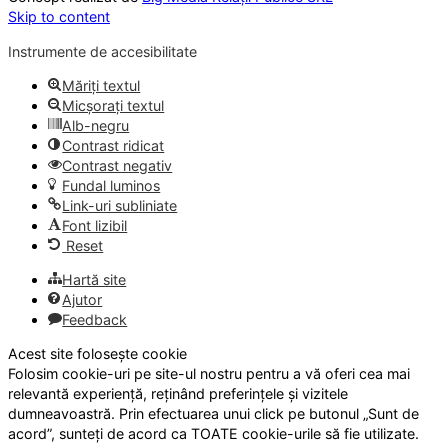
Skip to content
Instrumente de accesibilitate
Măriți textul
Micșorați textul
Alb-negru
Contrast ridicat
Contrast negativ
Fundal luminos
Link-uri subliniate
Font lizibil
Reset
Hartă site
Ajutor
Feedback
Acest site folosește cookie
Folosim cookie-uri pe site-ul nostru pentru a vă oferi cea mai
relevantă experiență, reținând preferințele și vizitele
dumneavoastră. Prin efectuarea unui click pe butonul „Sunt de
acord”, sunteți de acord ca TOATE cookie-urile să fie utilizate.