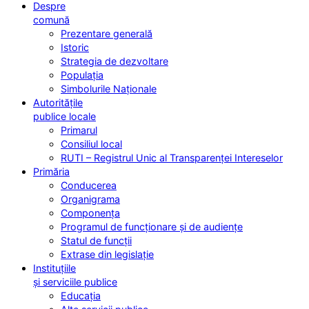
Despre
comună
Prezentare generală
Istoric
Strategia de dezvoltare
Populația
Simbolurile Naționale
Autoritățile
publice locale
Primarul
Consiliul local
RUTI – Registrul Unic al Transparenței Intereselor
Primăria
Conducerea
Organigrama
Componența
Programul de funcționare și de audiențe
Statul de funcții
Extrase din legislație
Instituțiile
și serviciile publice
Educația