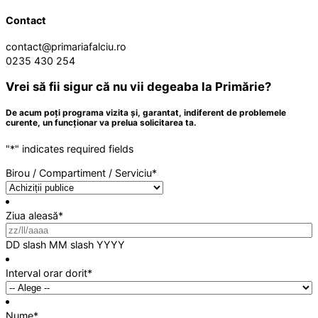
Contact
contact@primariafalciu.ro
0235 430 254
Vrei să fii sigur că nu vii degeaba la Primărie?
De acum poți programa vizita și, garantat, indiferent de problemele
curente, un funcționar va prelua solicitarea ta.
"
*
" indicates required fields
Birou / Compartiment / Serviciu
*
Ziua aleasă
*
DD slash MM slash YYYY
Interval orar dorit
*
Nume
*