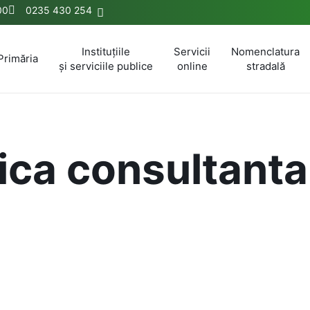
00
0235 430 254
Instituțiile
Servicii
Nomenclatura
Primăria
și serviciile publice
online
stradală
lica consultanta