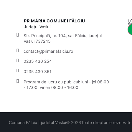
PRIMĂRIA COMUNEI FĂLCIU
L
Acest
Județul
Vaslui
Str. Principală, nr. 104, sat Fălciu, județul
Vaslui 737245
contact@primariafalciu.ro
0235 430 254
0235 430 361
Program de lucru cu publicul:
luni - joi 08:00
- 17:00, vineri 08:00 - 16:00
Comuna Fălciu | județul Vaslui
© 2026
Toate drepturile rezervate