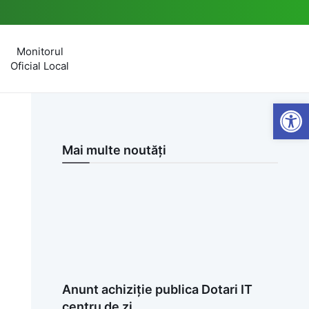
Monitorul
Oficial Local
Open
Mai multe noutăți
Anunt achiziție publica Dotari IT
centru de zi