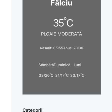
Fălciu
°
35
C
PLOAIE MODERATĂ
Răsărit: 05:55
Apus: 20:30
Sâmbătă
Duminică
Luni
°
°
°
33/20
C
31/17
C
33/17
C
Categorii