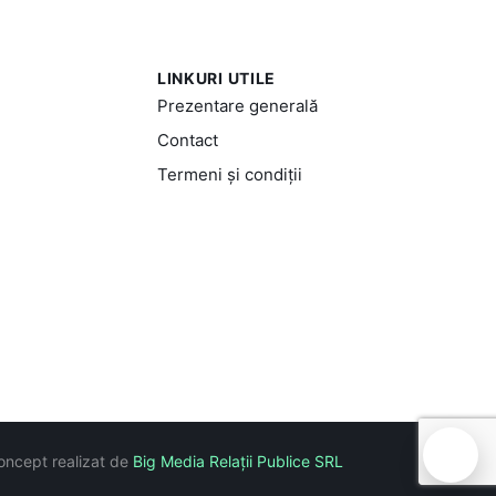
LINKURI UTILE
Prezentare generală
Contact
Termeni și condiții
🍪
oncept realizat de
Big Media Relații Publice SRL