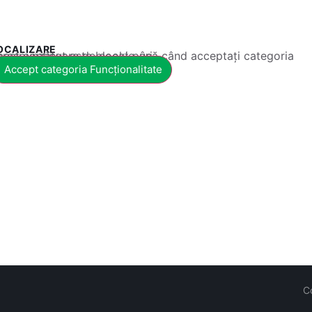
OCALIZARE
 conținut este blocat până când acceptați categoria corespunzătoare de cookie-uri.
Accept categoria Funcționalitate
C