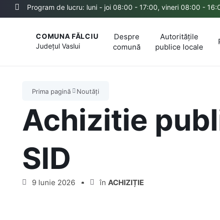
Program de lucru: luni - joi 08:00 - 17:00, vineri 08:00 - 16:
Despre
Autoritățile
COMUNA FĂLCIU
Județul
Vaslui
comună
publice locale
Prima pagină
Noutăți
Achizitie pub
SID
9 Iunie 2026
în
ACHIZIȚIE