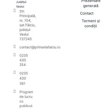
Prezentare
Județul
generală
Vaslui
Str.
Contact
Principală,
nr. 104,
Termeni și
sat Fălciu,
condiții
județul
Vaslui
737245
contact@primariafalciu.ro
0235
430
254
0235
430
361
Program
de lucru
cu
publicul: