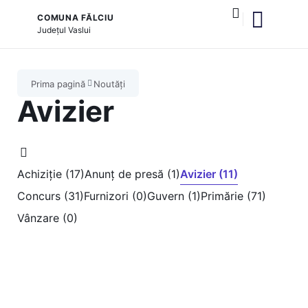
COMUNA FĂLCIU
Județul
Vaslui
și serviciile publice
Prima pagină
Noutăți
Avizier
Achiziție (17)
Anunț de presă (1)
Avizier (11)
Concurs (31)
Furnizori (0)
Guvern (1)
Primărie (71)
Vânzare (0)