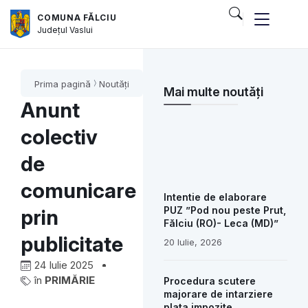
COMUNA FĂLCIU
Județul
Vaslui
Prima pagină
Noutăți
Mai multe noutăți
Anunt
colectiv
de
comunicare
Intentie de elaborare
PUZ ”Pod nou peste Prut,
prin
Fălciu (RO)- Leca (MD)”
publicitate
20 Iulie, 2026
24 Iulie 2025
în
PRIMĂRIE
Procedura scutere
majorare de intarziere
plata impozite