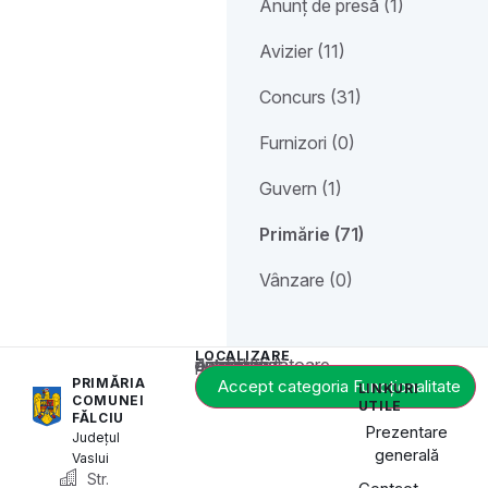
Anunț de presă (1)
Avizier (11)
Concurs (31)
Furnizori (0)
Guvern (1)
Primărie (71)
Vânzare (0)
LOCALIZARE
Acest conținut este blocat până când acceptați categoria corespunzătoare de cookie-uri.
PRIMĂRIA
Accept categoria Funcționalitate
LINKURI
COMUNEI
UTILE
FĂLCIU
Prezentare
Județul
generală
Vaslui
Str.