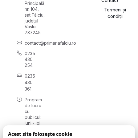
Contact
Principală,
nr. 104,
Termeni și
sat Fălciu,
condiții
județul
Vaslui
737245
contact@primariafalciu.ro
0235
430
254
0235
430
361
Program
de lucru
cu
publicul:
luni - joi
08:00 -
Acest site folosește cookie
17:00,