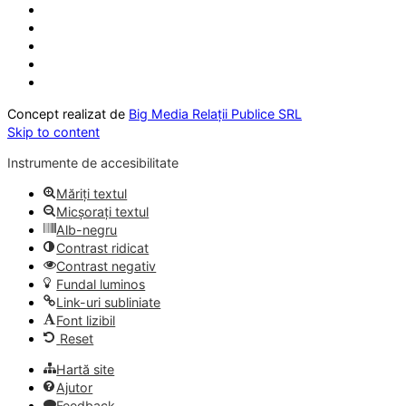
Concept realizat de
Big Media Relații Publice SRL
Skip to content
Instrumente de accesibilitate
Măriți textul
Micșorați textul
Alb-negru
Contrast ridicat
Contrast negativ
Fundal luminos
Link-uri subliniate
Font lizibil
Reset
Hartă site
Ajutor
Feedback