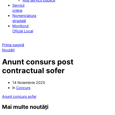
Alte servicii publice
Servicii
online
Nomenclatura
stradală
Monitorul
Oficial Local
Prima pagină
Noutăți
Anunt consurs post
contractual sofer
14 Noiembrie 2025
în
Concurs
Anunt concurs sofer
Mai multe noutăți