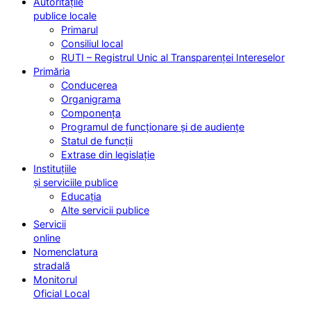
Autoritățile
publice locale
Primarul
Consiliul local
RUTI – Registrul Unic al Transparenței Intereselor
Primăria
Conducerea
Organigrama
Componența
Programul de funcționare și de audiențe
Statul de funcții
Extrase din legislație
Instituțiile
și serviciile publice
Educația
Alte servicii publice
Servicii
online
Nomenclatura
stradală
Monitorul
Oficial Local