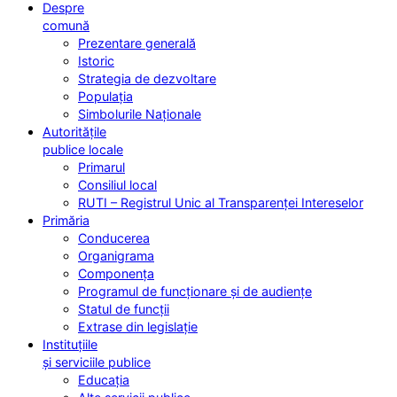
Despre
comună
Prezentare generală
Istoric
Strategia de dezvoltare
Populația
Simbolurile Naționale
Autoritățile
publice locale
Primarul
Consiliul local
RUTI – Registrul Unic al Transparenței Intereselor
Primăria
Conducerea
Organigrama
Componența
Programul de funcționare și de audiențe
Statul de funcții
Extrase din legislație
Instituțiile
și serviciile publice
Educația