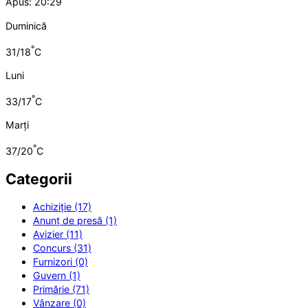
Apus: 20:29
Duminică
°
31/18
C
Luni
°
33/17
C
Marți
°
37/20
C
Categorii
Achiziție (17)
Anunț de presă (1)
Avizier (11)
Concurs (31)
Furnizori (0)
Guvern (1)
Primărie (71)
Vânzare (0)