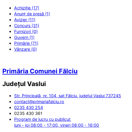
Achiziție (17)
Anunț de presă (1)
Avizier (11)
Concurs (31)
Furnizori (0)
Guvern (1)
Primărie (71)
Vânzare (0)
Primăria Comunei Fălciu
Județul
Vaslui
Str. Principală, nr. 104, sat Fălciu, județul Vaslui 737245
contact@primariafalciu.ro
0235 430 254
0235 430 361
Program de lucru cu publicul:
luni - joi 08:00 - 17:00, vineri 08:00 - 16:00