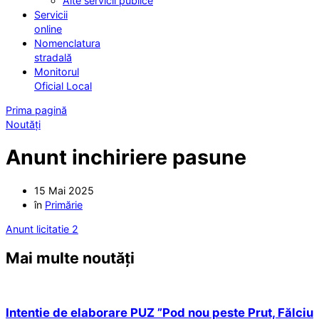
Alte servicii publice
Servicii
online
Nomenclatura
stradală
Monitorul
Oficial Local
Prima pagină
Noutăți
Anunt inchiriere pasune
15 Mai 2025
în
Primărie
Anunt licitatie 2
Mai multe noutăți
Intentie de elaborare PUZ ”Pod nou peste Prut, Fălciu