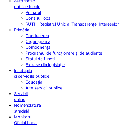
Autoritățile
publice locale
Primarul
Consiliul local
RUTI – Registrul Unic al Transparenței Intereselor
Primăria
Conducerea
Organigrama
Componența
Programul de funcționare și de audiențe
Statul de funcții
Extrase din legislație
Instituțiile
și serviciile publice
Educația
Alte servicii publice
Servicii
online
Nomenclatura
stradală
Monitorul
Oficial Local