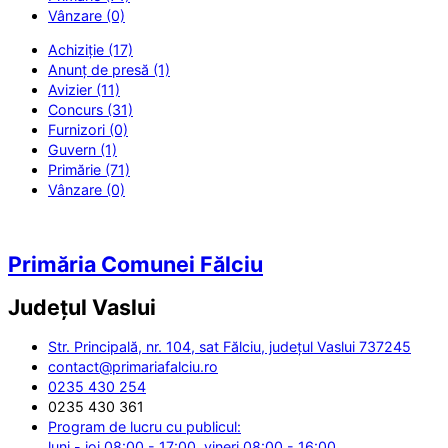
Vânzare (0)
Achiziție (17)
Anunț de presă (1)
Avizier (11)
Concurs (31)
Furnizori (0)
Guvern (1)
Primărie (71)
Vânzare (0)
Primăria Comunei Fălciu
Județul
Vaslui
Str. Principală, nr. 104, sat Fălciu, județul Vaslui 737245
contact@primariafalciu.ro
0235 430 254
0235 430 361
Program de lucru cu publicul:
luni - joi 08:00 - 17:00, vineri 08:00 - 16:00