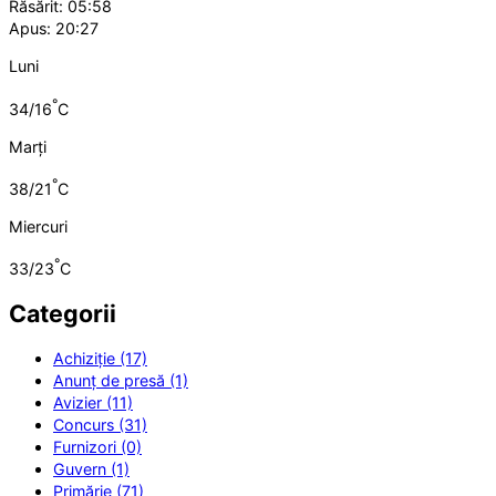
Răsărit: 05:58
Apus: 20:27
Luni
°
34/16
C
Marți
°
38/21
C
Miercuri
°
33/23
C
Categorii
Achiziție (17)
Anunț de presă (1)
Avizier (11)
Concurs (31)
Furnizori (0)
Guvern (1)
Primărie (71)