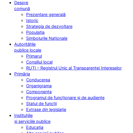
Despre
comună
Prezentare generală
Istoric
Strategia de dezvoltare
Populația
Simbolurile Naționale
Autoritățile
publice locale
Primarul
Consiliul local
RUTI – Registrul Unic al Transparenței Intereselor
Primăria
Conducerea
Organigrama
Componența
Programul de funcționare și de audiențe
Statul de funcții
Extrase din legislație
Instituțiile
și serviciile publice
Educația