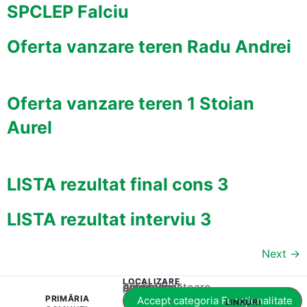
SPCLEP Falciu
Oferta vanzare teren Radu Andrei
Oferta vanzare teren 1 Stoian
Aurel
LISTA rezultat final cons 3
LISTA rezultat interviu 3
Next
→
LOCALIZARE
Acest conținut este blocat până când acceptați categoria corespunzătoare de cookie-uri.
PRIMĂRIA
Accept categoria Funcționalitate
LINKURI