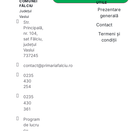
COMUNEI
UTILE
FĂLCIU
Prezentare
Județul
generală
Vaslui
Str.
Contact
Principală,
nr. 104,
Termeni și
sat Fălciu,
condiții
județul
Vaslui
737245
contact@primariafalciu.ro
0235
430
254
0235
430
361
Program
de lucru
cu