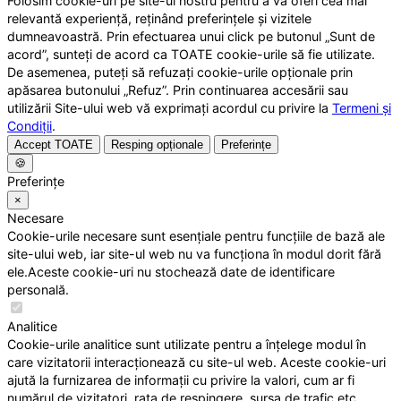
Folosim cookie-uri pe site-ul nostru pentru a vă oferi cea mai
relevantă experiență, reținând preferințele și vizitele
dumneavoastră. Prin efectuarea unui click pe butonul „Sunt de
acord”, sunteți de acord ca TOATE cookie-urile să fie utilizate.
De asemenea, puteți să refuzați cookie-urile opționale prin
apăsarea butonului „Refuz”. Prin continuarea accesării sau
utilizării Site-ului web vă exprimați acordul cu privire la
Termeni și
Condiții
.
Accept TOATE
Resping opționale
Preferințe
🍪
Preferințe
×
Necesare
Cookie-urile necesare sunt esențiale pentru funcțiile de bază ale
site-ului web, iar site-ul web nu va funcționa în modul dorit fără
ele.Aceste cookie-uri nu stochează date de identificare
personală.
Analitice
Cookie-urile analitice sunt utilizate pentru a înțelege modul în
care vizitatorii interacționează cu site-ul web. Aceste cookie-uri
ajută la furnizarea de informații cu privire la valori, cum ar fi
numărul de vizitatori, rata de respingere, sursa de trafic etc.