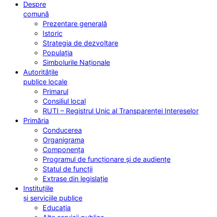
Despre
comună
Prezentare generală
Istoric
Strategia de dezvoltare
Populația
Simbolurile Naționale
Autoritățile
publice locale
Primarul
Consiliul local
RUTI – Registrul Unic al Transparenței Intereselor
Primăria
Conducerea
Organigrama
Componența
Programul de funcționare și de audiențe
Statul de funcții
Extrase din legislație
Instituțiile
și serviciile publice
Educația