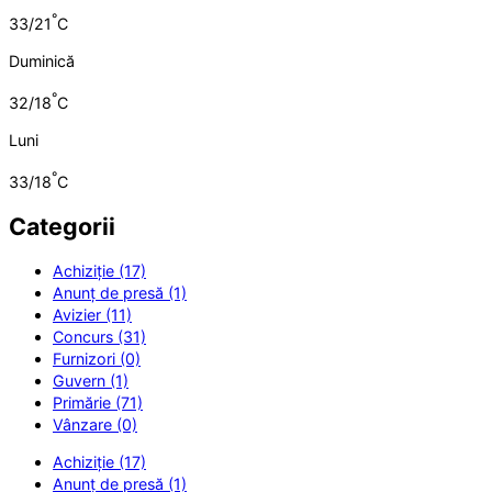
°
33/21
C
Duminică
°
32/18
C
Luni
°
33/18
C
Categorii
Achiziție (17)
Anunț de presă (1)
Avizier (11)
Concurs (31)
Furnizori (0)
Guvern (1)
Primărie (71)
Vânzare (0)
Achiziție (17)
Anunț de presă (1)