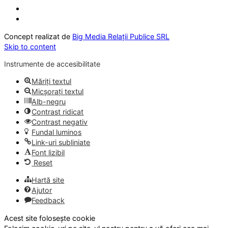
Concept realizat de
Big Media Relații Publice SRL
Skip to content
Instrumente de accesibilitate
Măriți textul
Micșorați textul
Alb-negru
Contrast ridicat
Contrast negativ
Fundal luminos
Link-uri subliniate
Font lizibil
Reset
Hartă site
Ajutor
Feedback
Acest site folosește cookie