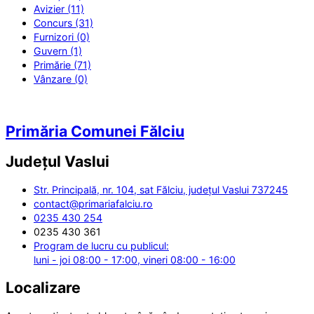
Avizier (11)
Concurs (31)
Furnizori (0)
Guvern (1)
Primărie (71)
Vânzare (0)
Primăria Comunei Fălciu
Județul
Vaslui
Str. Principală, nr. 104, sat Fălciu, județul Vaslui 737245
contact@primariafalciu.ro
0235 430 254
0235 430 361
Program de lucru cu publicul:
luni - joi 08:00 - 17:00, vineri 08:00 - 16:00
Localizare