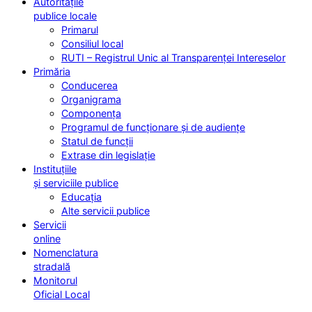
Autoritățile
publice locale
Primarul
Consiliul local
RUTI – Registrul Unic al Transparenței Intereselor
Primăria
Conducerea
Organigrama
Componența
Programul de funcționare și de audiențe
Statul de funcții
Extrase din legislație
Instituțiile
și serviciile publice
Educația
Alte servicii publice
Servicii
online
Nomenclatura
stradală
Monitorul
Oficial Local