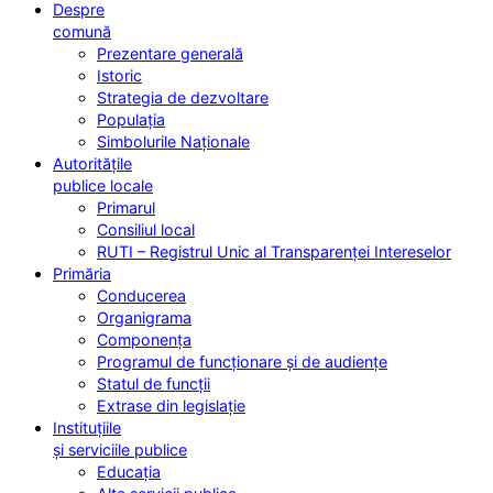
Despre
comună
Prezentare generală
Istoric
Strategia de dezvoltare
Populația
Simbolurile Naționale
Autoritățile
publice locale
Primarul
Consiliul local
RUTI – Registrul Unic al Transparenței Intereselor
Primăria
Conducerea
Organigrama
Componența
Programul de funcționare și de audiențe
Statul de funcții
Extrase din legislație
Instituțiile
și serviciile publice
Educația