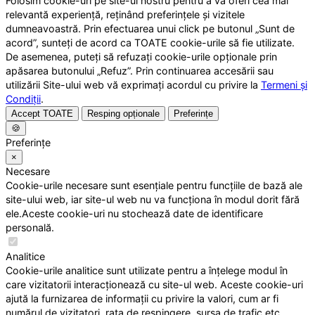
Folosim cookie-uri pe site-ul nostru pentru a vă oferi cea mai
relevantă experiență, reținând preferințele și vizitele
dumneavoastră. Prin efectuarea unui click pe butonul „Sunt de
acord”, sunteți de acord ca TOATE cookie-urile să fie utilizate.
De asemenea, puteți să refuzați cookie-urile opționale prin
apăsarea butonului „Refuz”. Prin continuarea accesării sau
utilizării Site-ului web vă exprimați acordul cu privire la
Termeni și
Condiții
.
Accept TOATE
Resping opționale
Preferințe
🍪
Preferințe
×
Necesare
Cookie-urile necesare sunt esențiale pentru funcțiile de bază ale
site-ului web, iar site-ul web nu va funcționa în modul dorit fără
ele.Aceste cookie-uri nu stochează date de identificare
personală.
Analitice
Cookie-urile analitice sunt utilizate pentru a înțelege modul în
care vizitatorii interacționează cu site-ul web. Aceste cookie-uri
ajută la furnizarea de informații cu privire la valori, cum ar fi
numărul de vizitatori, rata de respingere, sursa de trafic etc.