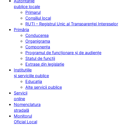
Autoritățile
publice locale
Primarul
Consiliul local
RUTI – Registrul Unic al Transparenței Intereselor
Primăria
Conducerea
Organigrama
Componența
Programul de funcționare și de audiențe
Statul de funcții
Extrase din legislație
Instituțiile
și serviciile publice
Educația
Alte servicii publice
Servicii
online
Nomenclatura
stradală
Monitorul
Oficial Local