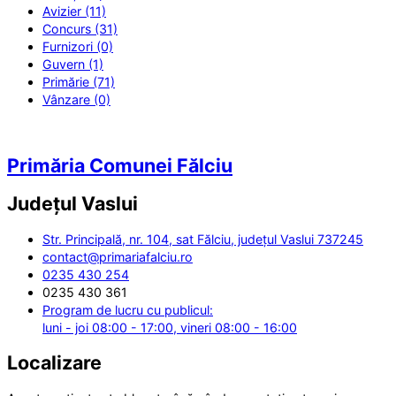
Avizier (11)
Concurs (31)
Furnizori (0)
Guvern (1)
Primărie (71)
Vânzare (0)
Primăria Comunei Fălciu
Județul
Vaslui
Str. Principală, nr. 104, sat Fălciu, județul Vaslui 737245
contact@primariafalciu.ro
0235 430 254
0235 430 361
Program de lucru cu publicul:
luni - joi 08:00 - 17:00, vineri 08:00 - 16:00
Localizare