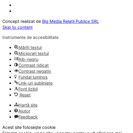
Concept realizat de
Big Media Relații Publice SRL
Skip to content
Instrumente de accesibilitate
Măriți textul
Micșorați textul
Alb-negru
Contrast ridicat
Contrast negativ
Fundal luminos
Link-uri subliniate
Font lizibil
Reset
Hartă site
Ajutor
Feedback
Acest site folosește cookie