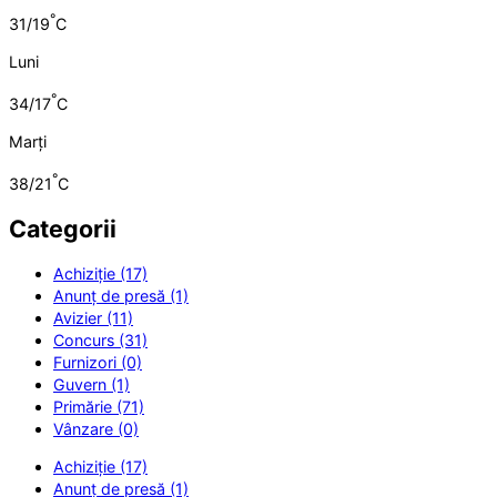
°
31/19
C
Luni
°
34/17
C
Marți
°
38/21
C
Categorii
Achiziție (17)
Anunț de presă (1)
Avizier (11)
Concurs (31)
Furnizori (0)
Guvern (1)
Primărie (71)
Vânzare (0)
Achiziție (17)
Anunț de presă (1)