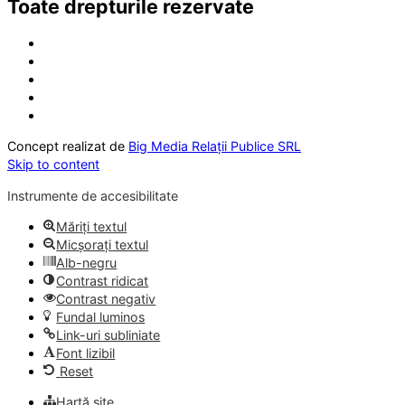
Toate drepturile rezervate
Concept realizat de
Big Media Relații Publice SRL
Skip to content
Instrumente de accesibilitate
Măriți textul
Micșorați textul
Alb-negru
Contrast ridicat
Contrast negativ
Fundal luminos
Link-uri subliniate
Font lizibil
Reset
Hartă site