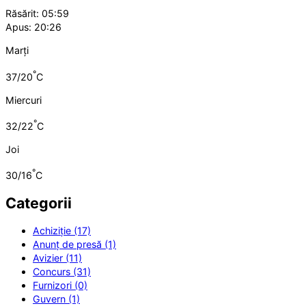
Răsărit: 05:59
Apus: 20:26
Marți
°
37/20
C
Miercuri
°
32/22
C
Joi
°
30/16
C
Categorii
Achiziție (17)
Anunț de presă (1)
Avizier (11)
Concurs (31)
Furnizori (0)
Guvern (1)