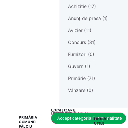
Achiziție (17)
Anunț de presă (1)
Avizier (11)
Concurs (31)
Furnizori (0)
Guvern (1)
Primărie (71)
Vânzare (0)
LOCALIZARE
Acest conținut este blocat până când acceptați categoria corespunzătoare de cookie-uri.
PRIMĂRIA
Accept categoria Funcționalitate
LINKURI
COMUNEI
UTILE
FĂLCIU