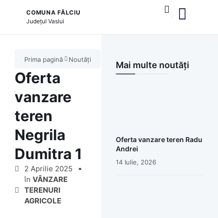
COMUNA FĂLCIU
Județul
Vaslui
și serviciile publice
Prima pagină
Noutăți
Mai multe noutăți
Oferta
vanzare
teren
Negrila
Oferta vanzare teren Radu
Andrei
Dumitra 1
14 Iulie, 2026
2 Aprilie 2025
în
VÂNZARE
TERENURI
AGRICOLE