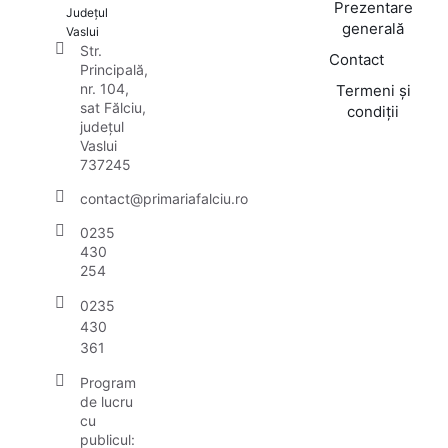
Prezentare
Județul
generală
Vaslui
Str.
Contact
Principală,
nr. 104,
Termeni și
sat Fălciu,
condiții
județul
Vaslui
737245
contact@primariafalciu.ro
0235
430
254
0235
430
361
Program
de lucru
cu
publicul: