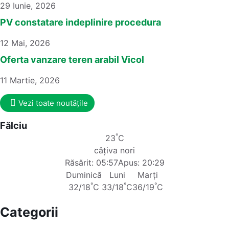
29 Iunie, 2026
PV constatare indeplinire procedura
12 Mai, 2026
Oferta vanzare teren arabil Vicol
11 Martie, 2026
Vezi toate noutățile
Fălciu
°
23
C
câțiva nori
Răsărit: 05:57
Apus: 20:29
Duminică
Luni
Marți
°
°
°
32/18
C
33/18
C
36/19
C
Categorii