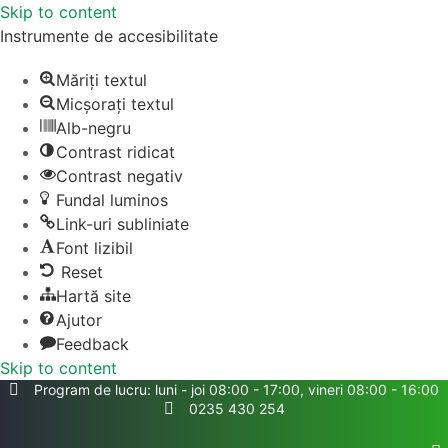
Skip to content
Instrumente de accesibilitate
Măriți textul
Micșorați textul
Alb-negru
Contrast ridicat
Contrast negativ
Fundal luminos
Link-uri subliniate
Font lizibil
Reset
Hartă site
Ajutor
Feedback
Skip to content
Program de lucru: luni - joi 08:00 - 17:00, vineri 08:00 - 16:00
0235 430 254