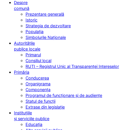
Despre
comună
Prezentare generală
Istoric
Strategia de dezvoltare
Populația
Simbolurile Naționale
Autoritățile
publice locale
Primarul
Consiliul local
RUTI – Registrul Unic al Transparenței Intereselor
Primăria
Conducerea
Organigrama
Componența
Programul de funcționare și de audiențe
Statul de funcții
Extrase din legislație
Instituțiile
și serviciile publice
Educația