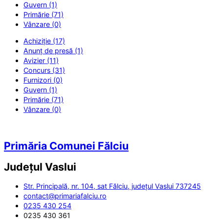
Guvern (1)
Primărie (71)
Vânzare (0)
Achiziție (17)
Anunț de presă (1)
Avizier (11)
Concurs (31)
Furnizori (0)
Guvern (1)
Primărie (71)
Vânzare (0)
Primăria Comunei Fălciu
Județul
Vaslui
Str. Principală, nr. 104, sat Fălciu, județul Vaslui 737245
contact@primariafalciu.ro
0235 430 254
0235 430 361