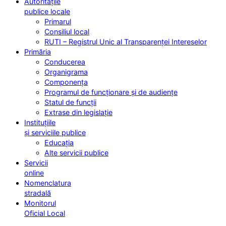
Autoritățile
publice locale
Primarul
Consiliul local
RUTI – Registrul Unic al Transparenței Intereselor
Primăria
Conducerea
Organigrama
Componența
Programul de funcționare și de audiențe
Statul de funcții
Extrase din legislație
Instituțiile
și serviciile publice
Educația
Alte servicii publice
Servicii
online
Nomenclatura
stradală
Monitorul
Oficial Local