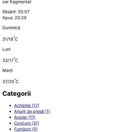
cer fragmentat
Răsărit: 05:57
Apus: 20:29
Duminică
°
31/18
C
Luni
°
33/17
C
Marți
°
37/20
C
Categorii
Achiziție (17)
Anunț de presă (1)
Avizier (11)
Concurs (31)
Furnizori (0)