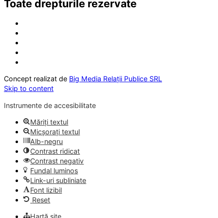
Toate drepturile rezervate
Concept realizat de
Big Media Relații Publice SRL
Skip to content
Instrumente de accesibilitate
Măriți textul
Micșorați textul
Alb-negru
Contrast ridicat
Contrast negativ
Fundal luminos
Link-uri subliniate
Font lizibil
Reset
Hartă site