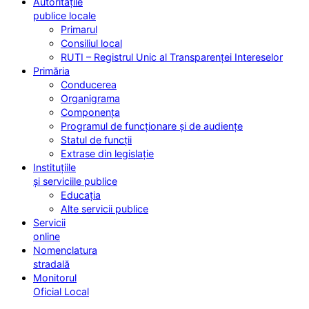
Autoritățile
publice locale
Primarul
Consiliul local
RUTI – Registrul Unic al Transparenței Intereselor
Primăria
Conducerea
Organigrama
Componența
Programul de funcționare și de audiențe
Statul de funcții
Extrase din legislație
Instituțiile
și serviciile publice
Educația
Alte servicii publice
Servicii
online
Nomenclatura
stradală
Monitorul
Oficial Local