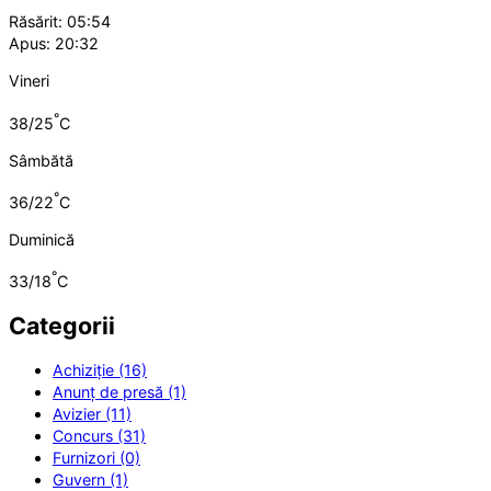
Răsărit: 05:54
Apus: 20:32
Vineri
°
38/25
C
Sâmbătă
°
36/22
C
Duminică
°
33/18
C
Categorii
Achiziție (16)
Anunț de presă (1)
Avizier (11)
Concurs (31)
Furnizori (0)
Guvern (1)