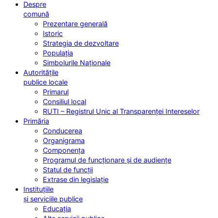
Despre
comună
Prezentare generală
Istoric
Strategia de dezvoltare
Populația
Simbolurile Naționale
Autoritățile
publice locale
Primarul
Consiliul local
RUTI – Registrul Unic al Transparenței Intereselor
Primăria
Conducerea
Organigrama
Componența
Programul de funcționare și de audiențe
Statul de funcții
Extrase din legislație
Instituțiile
și serviciile publice
Educația