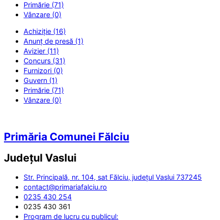
Primărie (71)
Vânzare (0)
Achiziție (16)
Anunț de presă (1)
Avizier (11)
Concurs (31)
Furnizori (0)
Guvern (1)
Primărie (71)
Vânzare (0)
Primăria Comunei Fălciu
Județul
Vaslui
Str. Principală, nr. 104, sat Fălciu, județul Vaslui 737245
contact@primariafalciu.ro
0235 430 254
0235 430 361
Program de lucru cu publicul: