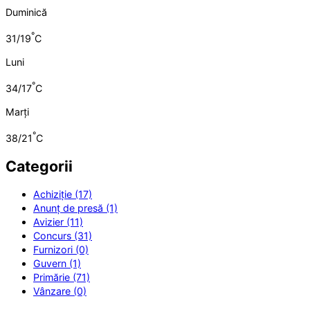
Duminică
°
31/19
C
Luni
°
34/17
C
Marți
°
38/21
C
Categorii
Achiziție (17)
Anunț de presă (1)
Avizier (11)
Concurs (31)
Furnizori (0)
Guvern (1)
Primărie (71)
Vânzare (0)