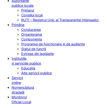
Autoritățile
publice locale
Primarul
Consiliul local
RUTI – Registrul Unic al Transparenței Intereselor
Primăria
Conducerea
Organigrama
Componența
Programul de funcționare și de audiențe
Statul de funcții
Extrase din legislație
Instituțiile
și serviciile publice
Educația
Alte servicii publice
Servicii
online
Nomenclatura
stradală
Monitorul
Oficial Local