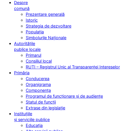
Despre
comună
Prezentare generală
Istoric
Strategia de dezvoltare
Populația
Simbolurile Naționale
Autoritățile
publice locale
Primarul
Consiliul local
RUTI – Registrul Unic al Transparenței Intereselor
Primăria
Conducerea
Organigrama
Componența
Programul de funcționare și de audiențe
Statul de funcții
Extrase din legislație
Instituțiile
și serviciile publice
Educația