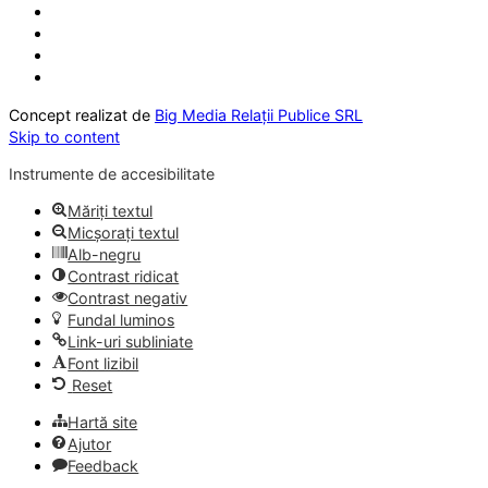
Concept realizat de
Big Media Relații Publice SRL
Skip to content
Instrumente de accesibilitate
Măriți textul
Micșorați textul
Alb-negru
Contrast ridicat
Contrast negativ
Fundal luminos
Link-uri subliniate
Font lizibil
Reset
Hartă site
Ajutor
Feedback