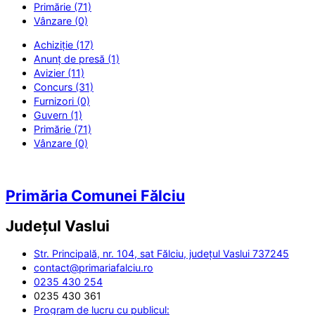
Primărie (71)
Vânzare (0)
Achiziție (17)
Anunț de presă (1)
Avizier (11)
Concurs (31)
Furnizori (0)
Guvern (1)
Primărie (71)
Vânzare (0)
Primăria Comunei Fălciu
Județul
Vaslui
Str. Principală, nr. 104, sat Fălciu, județul Vaslui 737245
contact@primariafalciu.ro
0235 430 254
0235 430 361
Program de lucru cu publicul: