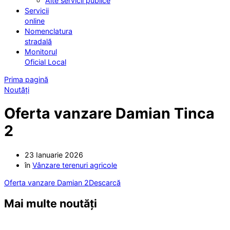
Alte servicii publice
Servicii
online
Nomenclatura
stradală
Monitorul
Oficial Local
Prima pagină
Noutăți
Oferta vanzare Damian Tinca
2
23 Ianuarie 2026
în
Vânzare terenuri agricole
Oferta vanzare Damian 2
Descarcă
Mai multe noutăți