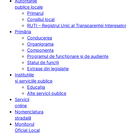
Autoritățile
publice locale
Primarul
Consiliul local
RUTI – Registrul Unic al Transparenței Intereselor
Primăria
Conducerea
Organigrama
Componența
Programul de funcționare și de audiențe
Statul de funcții
Extrase din legislație
Instituțiile
și serviciile publice
Educația
Alte servicii publice
Servicii
online
Nomenclatura
stradală
Monitorul
Oficial Local