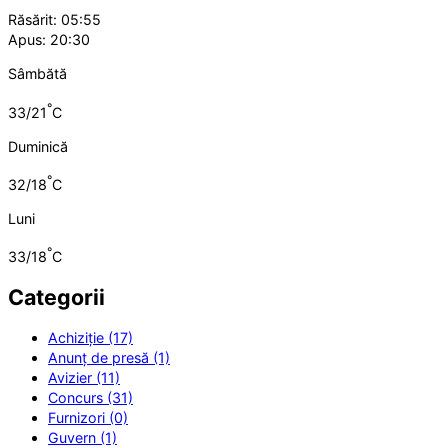
Răsărit: 05:55
Apus: 20:30
Sâmbătă
°
33/21
C
Duminică
°
32/18
C
Luni
°
33/18
C
Categorii
Achiziție (17)
Anunț de presă (1)
Avizier (11)
Concurs (31)
Furnizori (0)
Guvern (1)