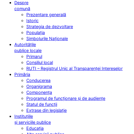
Despre
comună
Prezentare generală
Istoric
Strategia de dezvoltare
Populația
Simbolurile Naționale
Autoritățile
publice locale
Primarul
Consiliul local
RUTI – Registrul Unic al Transparenței Intereselor
Primăria
Conducerea
Organigrama
Componența
Programul de funcționare și de audiențe
Statul de funcții
Extrase din legislație
Instituțiile
și serviciile publice
Educația