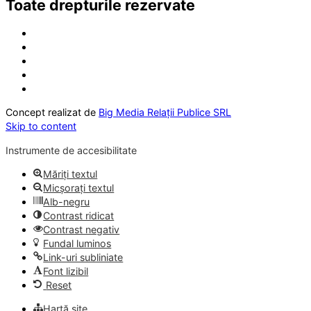
Toate drepturile rezervate
Concept realizat de
Big Media Relații Publice SRL
Skip to content
Instrumente de accesibilitate
Măriți textul
Micșorați textul
Alb-negru
Contrast ridicat
Contrast negativ
Fundal luminos
Link-uri subliniate
Font lizibil
Reset
Hartă site