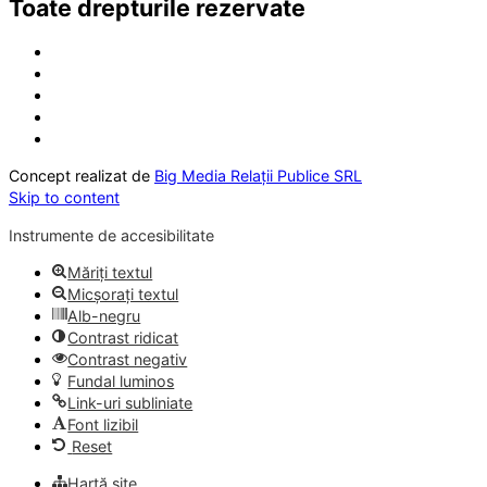
Toate drepturile rezervate
Concept realizat de
Big Media Relații Publice SRL
Skip to content
Instrumente de accesibilitate
Măriți textul
Micșorați textul
Alb-negru
Contrast ridicat
Contrast negativ
Fundal luminos
Link-uri subliniate
Font lizibil
Reset
Hartă site