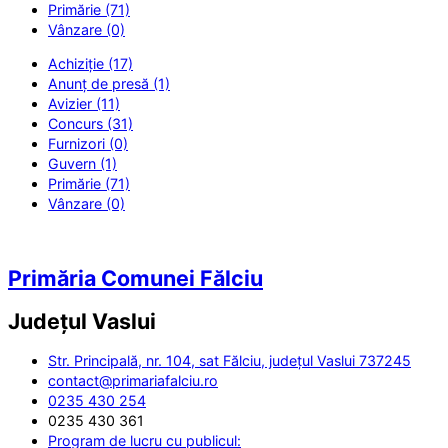
Primărie (71)
Vânzare (0)
Achiziție (17)
Anunț de presă (1)
Avizier (11)
Concurs (31)
Furnizori (0)
Guvern (1)
Primărie (71)
Vânzare (0)
Primăria Comunei Fălciu
Județul
Vaslui
Str. Principală, nr. 104, sat Fălciu, județul Vaslui 737245
contact@primariafalciu.ro
0235 430 254
0235 430 361
Program de lucru cu publicul: