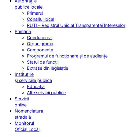
Autoritățile
publice locale
Primarul
Consiliul local
RUTI – Registrul Unic al Transparenței Intereselor
Primăria
Conducerea
Organigrama
Componența
Programul de funcționare și de audiențe
Statul de funcții
Extrase din legislație
Instituțiile
și serviciile publice
Educația
Alte servicii publice
Servicii
online
Nomenclatura
stradală
Monitorul
Oficial Local