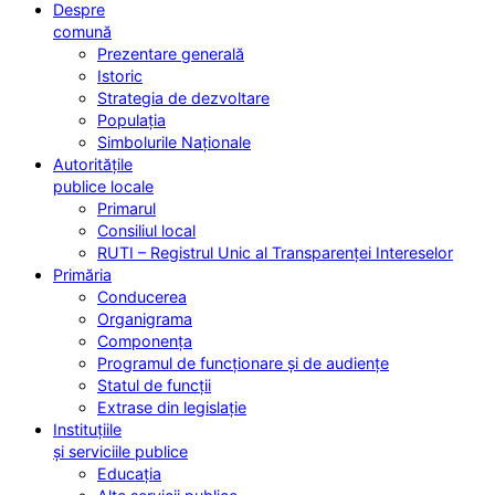
Despre
comună
Prezentare generală
Istoric
Strategia de dezvoltare
Populația
Simbolurile Naționale
Autoritățile
publice locale
Primarul
Consiliul local
RUTI – Registrul Unic al Transparenței Intereselor
Primăria
Conducerea
Organigrama
Componența
Programul de funcționare și de audiențe
Statul de funcții
Extrase din legislație
Instituțiile
și serviciile publice
Educația