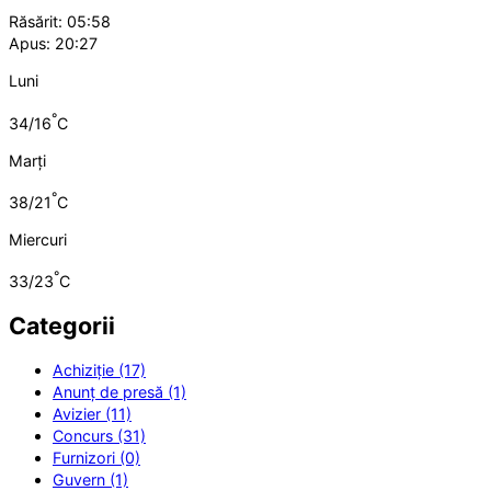
Răsărit: 05:58
Apus: 20:27
Luni
°
34/16
C
Marți
°
38/21
C
Miercuri
°
33/23
C
Categorii
Achiziție (17)
Anunț de presă (1)
Avizier (11)
Concurs (31)
Furnizori (0)
Guvern (1)