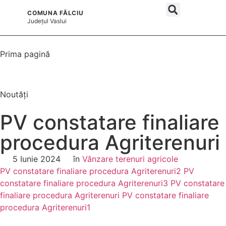
COMUNA FĂLCIU
și serviciile publice
Județul
Vaslui
Prima pagină
Noutăți
PV constatare finaliare
procedura Agriterenuri
5 Iunie 2024
în
Vânzare terenuri agricole
PV constatare finaliare procedura Agriterenuri2
PV
constatare finaliare procedura Agriterenuri3
PV constatare
finaliare procedura Agriterenuri
PV constatare finaliare
procedura Agriterenuri1