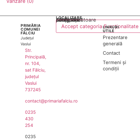
Vânzare (0)
LOCALIZARE
Acest conținut este blocat până când acceptați categoria corespunzătoare de cookie-uri.
PRIMĂRIA
Accept categoria Funcționalitate
LINKURI
COMUNEI
UTILE
FĂLCIU
Prezentare
Județul
generală
Vaslui
Str.
Contact
Principală,
Termeni și
nr. 104,
condiții
sat Fălciu,
județul
Vaslui
737245
contact@primariafalciu.ro
0235
430
254
0235