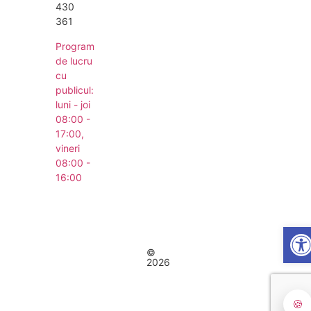
430
361
Program
de lucru
cu
publicul:
luni - joi
08:00 -
17:00,
vineri
08:00 -
16:00
Ope
Concept realizat de
Big Media Relații Publice SRL
Comuna Fălciu | județul
©
Toate drepturile
Vaslui
2026
rezervate
🍪